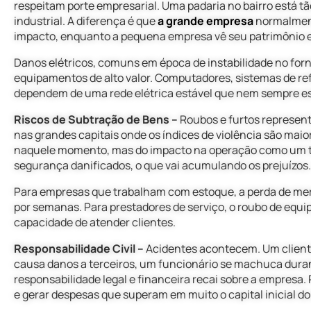
respeitam porte empresarial. Uma padaria no bairro está tã
industrial. A diferença é que
a grande empresa
normalment
impacto, enquanto a pequena empresa vê seu patrimônio 
Danos elétricos, comuns em época de instabilidade no forn
equipamentos de alto valor. Computadores, sistemas de ref
dependem de uma rede elétrica estável que nem sempre es
Riscos de Subtração de Bens –
Roubos e furtos represe
nas grandes capitais onde os índices de violência são maio
naquele momento, mas do impacto na operação como um to
segurança danificados, o que vai acumulando os prejuízos.
Para empresas que trabalham com estoque, a perda de mer
por semanas. Para prestadores de serviço, o roubo de eq
capacidade de atender clientes.
Responsabilidade Civil –
Acidentes acontecem. Um client
causa danos a terceiros, um funcionário se machuca duran
responsabilidade legal e financeira recai sobre a empresa.
e gerar despesas que superam em muito o capital inicial 