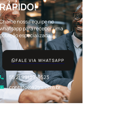
RÁPIDO!
Chame nossa equipe no
whatsapp para receber uma
cotação especializada.
FALE VIA WHATSAPP
55 21 99139-9523
contato@a2tm.com.br