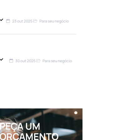
empresa contra
inadimplência? Entenda
23 out 2025
Para seu negócio
Banco Central Torna Seguro
Cibernético Obrigatório: O
Que Empresários Precisam
Saber
30 out 2025
Para seu negócio
Seguro Empresarial Para
PMEs: Principais dúvidas em
2025
PEÇA UM
ORÇAMENTO