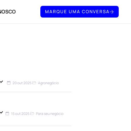
ONOSCO
MARQUE UMA CONVERSA
ÚLTIMAS DO BLOG
20 out 2025
Agronegócio
Seguro Rural e COP30:
Proteção Essencial Para o
Agronegócio Sustentável​
15 out 2025
Para seu negócio
Seguro de crédito: Como
funciona e como protege sua