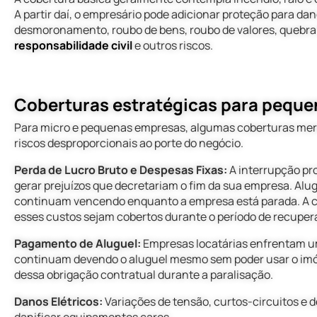
A partir daí, o empresário pode adicionar proteção para dan
desmoronamento, roubo de bens, roubo de valores, quebra 
responsabilidade civil
e outros riscos.
coberturas estratégicas para pequ
Para micro e pequenas empresas, algumas coberturas mer
riscos desproporcionais ao porte do negócio.
Perda de Lucro Bruto e Despesas Fixas:
A interrupção pr
gerar prejuízos que decretariam o fim da sua empresa. Alu
continuam vencendo enquanto a empresa está parada. A c
esses custos sejam cobertos durante o período de recuper
Pagamento de Aluguel:
Empresas locatárias enfrentam um 
continuam devendo o aluguel mesmo sem poder usar o imó
dessa obrigação contratual durante a paralisação.
Danos Elétricos:
Variações de tensão, curtos-circuitos e