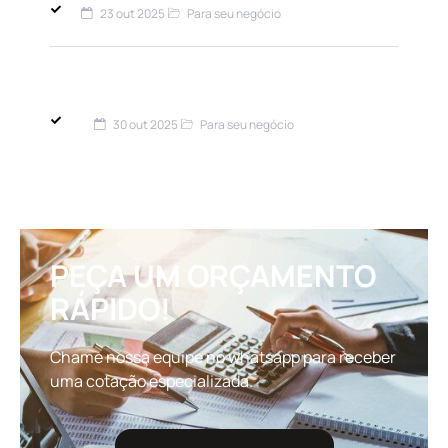
23 out 2025
Para seu negócio
Banco Central Torna Seguro Cibernético
Obrigatório: O Que Empresários Precisam
Saber
30 out 2025
Para seu negócio
Seguro Empresarial Para PMEs:
Principais dúvidas em 2025
PEÇA UM ORÇAMENTO
RÁPIDO!
Chame nossa equipe no whatsapp para receber
uma cotação especializada.