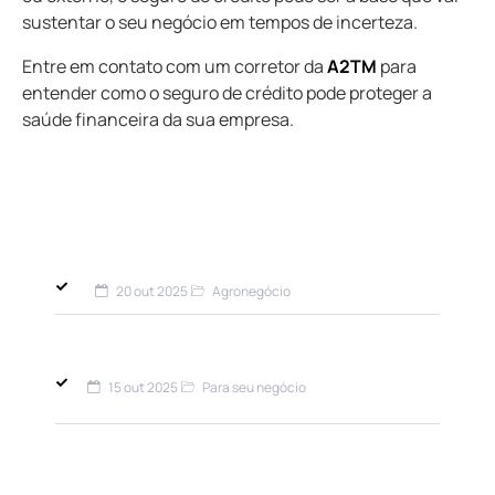
sustentar o seu negócio em tempos de incerteza.
Entre em contato com um corretor da
A2TM
para
entender como o seguro de crédito pode proteger a
saúde financeira da sua empresa.
ÚLTIMAS DO BLOG
20 out 2025
Agronegócio
Seguro Rural e COP30: Proteção Essencial
Para o Agronegócio Sustentável​
15 out 2025
Para seu negócio
Seguro de crédito: Como funciona e como
protege sua empresa contra
inadimplência? Entenda