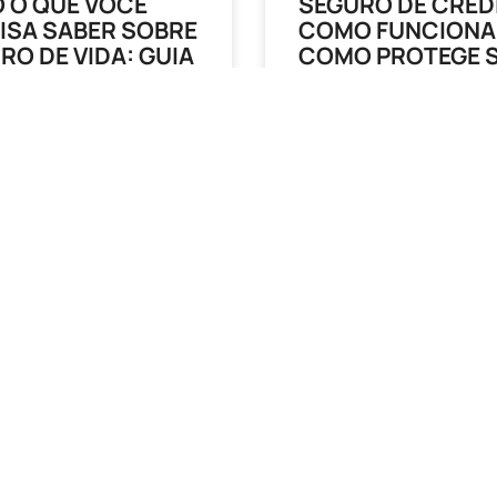
 O QUE VOCÊ
SEGURO DE CRÉD
ISA SABER SOBRE
COMO FUNCIONA
RO DE VIDA: GUIA
COMO PROTEGE 
LETO PARA
EMPRESA CONTR
EGER SEU
INADIMPLÊNCIA?
RO E SUA FAMÍLIA
ENTENDA
 Um Seguro de Vida? O
No Brasil, a inadimplência é
e vida é um contrato entre
realidade que afeta diretam
uma seguradora. Em caso de
saúde financeira das empre
nto, a seguradora
Com mais de 6,7 milhões de
empresas inadimplentes no 
S
LEIA MAIS