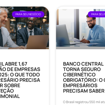
PARA SEU NEGÓCIO
PARA SEU
L ABRE 1,67
BANCO CENTRAL
ÃO DE EMPRESAS
TORNA SEGURO
025: O QUE TODO
CIBERNÉTICO
ESÁRIO PRECISA
OBRIGATÓRIO: O
R SOBRE
EMPRESÁRIOS
TEÇÃO
PRECISAM SABER
IMONIAL
O Brasil registrou 550 mil a