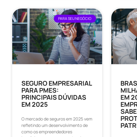
PARA SEU NEGÓCIO
SEGURO EMPRESARIAL
BRASI
PARA PMES:
MILH
PRINCIPAIS DÚVIDAS
EM 2
EM 2025
EMPR
SABE
PRO
O mercado de seguros em 2025 vem
PATR
refletindo um desenvolvimento de
como os empreendedores