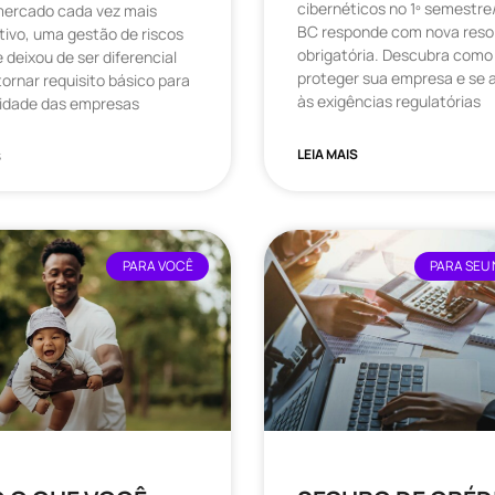
cibernéticos no 1º semestre
ercado cada vez mais
BC responde com nova reso
ivo, uma gestão de riscos
obrigatória. Descubra como
e deixou de ser diferencial
proteger sua empresa e se 
tornar requisito básico para
às exigências regulatórias
vidade das empresas
LEIA MAIS
S
PARA VOCÊ
PARA SEU