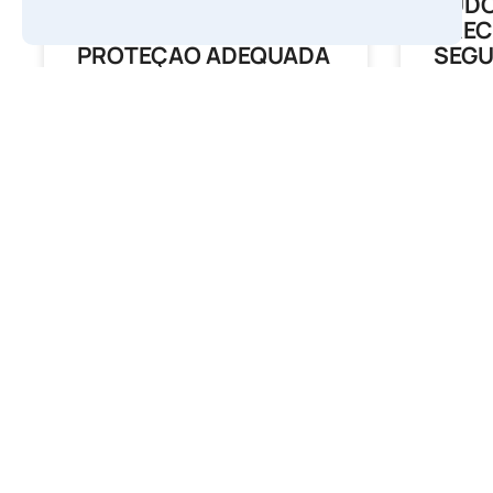
PLANO DE SAÚDE
TUDO
INTERNACIONAL
PREC
PROTEÇÃO ADEQUADA
SEGU
PARA QUEM VIVE O “VAI
COMP
E VEM” AO BRASIL
PROT
FUTU
A viagem Está Para Começar Ao
planejar uma viagem para o exterior,
O Que É
é comum que viajantes experientes
seguro d
mantenham o hábito de contratar o
você e 
tradicional seguro de
falecime
LEIA MAIS
LEIA MAI