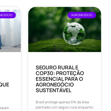
 NEGÓCIO
AGRONEGÓCIO
SEGURO RURAL E
COP30: PROTEÇÃO
ESSENCIAL PARA O
 QUE
AGRONEGÓCIO
SUSTENTÁVEL​
Brasil protege apenas 6% da área
plantada com seguro rural enquanto
taques