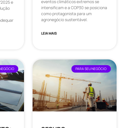
eventos climáticos extremos se
/2025 e
intensificam e a COP30 se posiciona
lução
como protagonista para um
agronegócio sustentável.
adequar
LEIA MAIS
 NEGÓCIO
PARA SEU NEGÓCIO