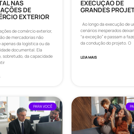
TAL NAS
EXECUÇÃO DE
AÇÕES DE
GRANDES PROJE
RCIO EXTERIOR
Ao longo da execução de u
cenários inesperados deixa
ções de comércio exterior,
“a exceção” e passam a faze
ção de mercadorias não
da condução do projeto. O
apenas da logística ou da
idade documental. Ela
, sobretudo, da capacidade
LEIA MAIS
tir
S
PARA VOCÊ
P