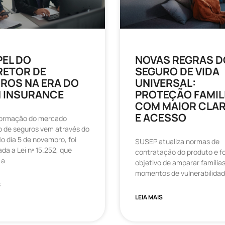
PEL DO
NOVAS REGRAS D
ETOR DE
SEGURO DE VIDA
ROS NA ERA DO
UNIVERSAL:
 INSURANCE
PROTEÇÃO FAMIL
COM MAIOR CLA
E ACESSO
formação do mercado
ro de seguros vem através do
 No dia 5 de novembro, foi
SUSEP atualiza normas de
da a Lei nº 15.252, que
contratação do produto e f
 a
objetivo de amparar família
momentos de vulnerabilida
S
LEIA MAIS