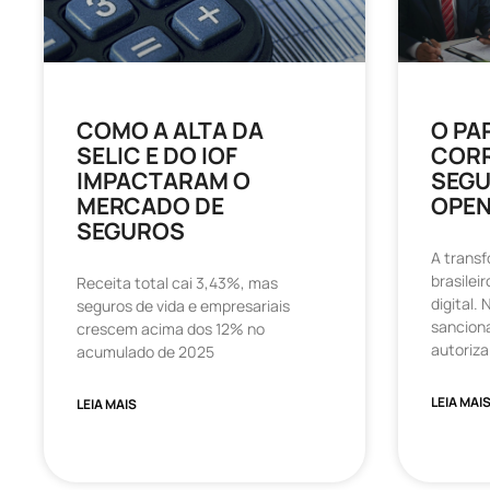
COMO A ALTA DA
O PA
SELIC E DO IOF
CORR
IMPACTARAM O
SEGU
MERCADO DE
OPEN
SEGUROS
A trans
brasilei
Receita total cai 3,43%, mas
digital.
seguros de vida e empresariais
sanciona
crescem acima dos 12% no
autoriza
acumulado de 2025
LEIA MAI
LEIA MAIS