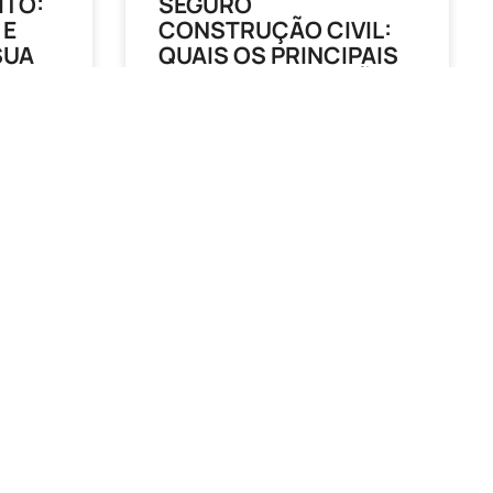
ITO:
SEGURO
 E
CONSTRUÇÃO CIVIL:
SUA
QUAIS OS PRINCIPAIS
A
TIPOS DE PROTEÇÃO
USADAS NESSE
SEGMENTO? ENTENDA
A IMPORTÂNCIA E
COMO CONTRATAR!
 uma
ente a
sas.
Principais Tipos de Proteção
Projetos na indústria da construção
país,
civil envolvem uma série de variáveis
complexas. O sucesso de um
empreendimento neste setor
depende de
LEIA MAIS