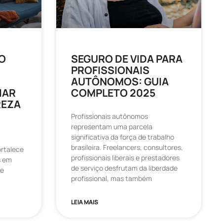
O
SEGURO DE VIDA PARA
PROFISSIONAIS
AUTÔNOMOS: GUIA
IAR
COMPLETO 2025
REZA
Profissionais autônomos
representam uma parcela
significativa da força de trabalho
brasileira. Freelancers, consultores,
ortalece
profissionais liberais e prestadores
s em
de serviço desfrutam da liberdade
de
profissional, mas também
LEIA MAIS