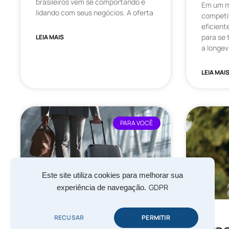
brasileiros vem se comportando e
Em um m
lidando com seus negócios. A oferta
competit
eficient
para se 
LEIA MAIS
a longe
LEIA MAI
PARA VOCÊ
Este site utiliza cookies para melhorar sua
GDPR
experiência de navegação.
RECUSAR
PERMITIR