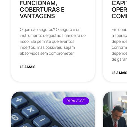
FUNCIONAM,
CAPI
COBERTURAS E
OPER
VANTAGENS
COMÉ
O que são seguros? O seguro é um
Em opera
instrumento de gestão financeira do
a libera
risco. Ele permite que eventos
depende 
incertos, mas possíveis, sejam
conform
absorvidos sem comprometer
depende
de garan
LEIA MAIS
LEIA MAI
PARA VOCÊ