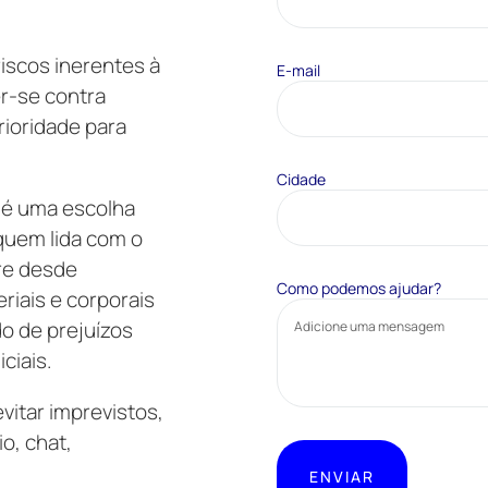
iscos inerentes à
E-mail
er-se contra
rioridade para
Cidade
 é uma escolha
 quem lida com o
bre desde
Como podemos ajudar?
riais e corporais
o de prejuízos
ciais.
vitar imprevistos,
o, chat,
ENVIAR