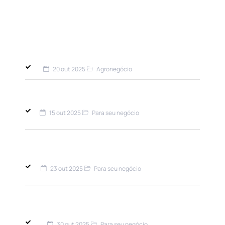
ÚLTIMAS DO BLOG
20 out 2025
Agronegócio
Seguro Rural e COP30: Proteção Essencial
Para o Agronegócio Sustentável​
15 out 2025
Para seu negócio
Seguro de crédito: Como funciona e como
protege sua empresa contra
inadimplência? Entenda
23 out 2025
Para seu negócio
Banco Central Torna Seguro Cibernético
Obrigatório: O Que Empresários Precisam
Saber
30 out 2025
Para seu negócio