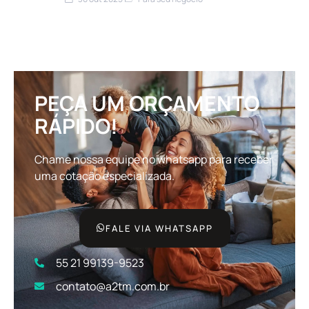
Seguro Empresarial Para PMEs:
Principais dúvidas em 2025
PEÇA UM ORÇAMENTO
RÁPIDO!
Chame nossa equipe no whatsapp para receber
uma cotação especializada.
FALE VIA WHATSAPP
55 21 99139-9523
contato@a2tm.com.br