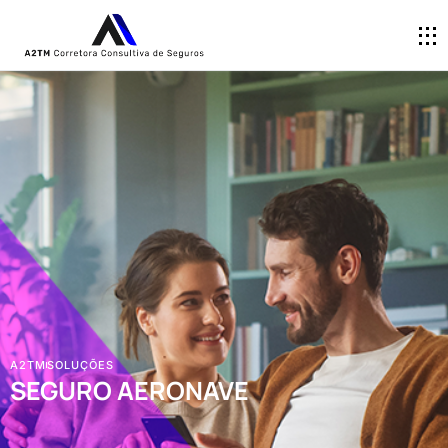
A2TM
SOLUÇÕES
SEGURO AERONAVE