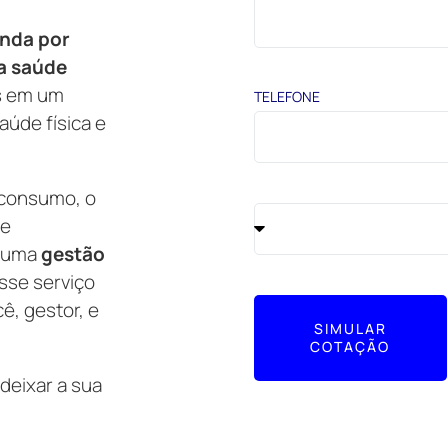
nda por
a saúde
is em um
TELEFONE
aúde física e
consumo, o
se
e uma
gestão
sse serviço
ê, gestor, e
SIMULAR
COTAÇÃO
deixar a sua