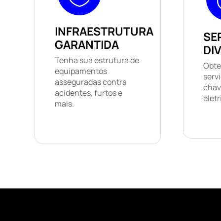
INFRAESTRUTURA
SE
GARANTIDA
DI
Tenha sua estrutura de
Obte
equipamentos
serv
asseguradas contra
chav
acidentes, furtos e
eletr
mais.